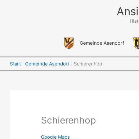
Zum
Ansi
Inhalt
springen
His
Gemeinde Asendorf
Start
Gemeinde Asendorf
Schierenhop
Schierenhop
Google Maps