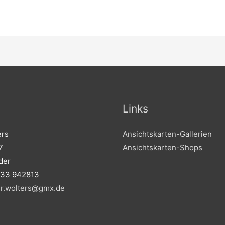
Links
ers
Ansichtskarten-Gallerien
7
Ansichtskarten-Shops
der
233 942813
er.wolters@gmx.de