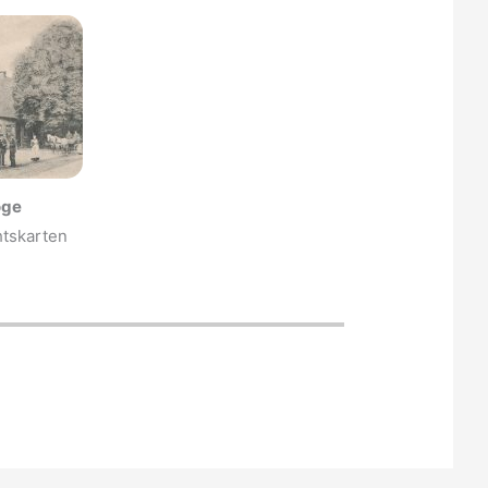
oge
htskarten