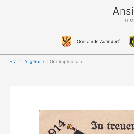
Zum
Ansi
Inhalt
springen
His
Gemeinde Asendorf
Start
Allgemein
Oerdinghausen