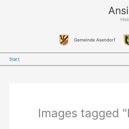
Zum
Ansi
Inhalt
springen
His
Gemeinde Asendorf
Start
Images tagged "M