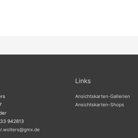
Links
ers
Ansichtskarten-Gallerien
7
Ansichtskarten-Shops
der
233 942813
er.wolters@gmx.de