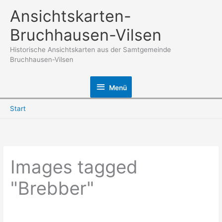
Zum
Ansichtskarten-
Inhalt
Bruchhausen-Vilsen
springen
Historische Ansichtskarten aus der Samtgemeinde
Bruchhausen-Vilsen
Menü
Menü
Start
Images tagged
"Brebber"