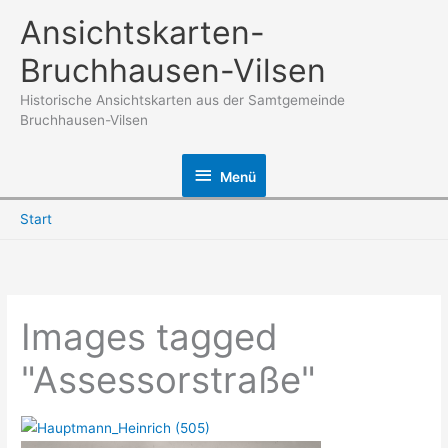
Zum
Ansichtskarten-
Inhalt
Bruchhausen-Vilsen
springen
Historische Ansichtskarten aus der Samtgemeinde
Bruchhausen-Vilsen
Menü
Menü
Start
Images tagged
"Assessorstraße"