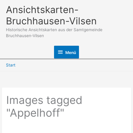
Zum
Ansichtskarten-
Inhalt
Bruchhausen-Vilsen
springen
Historische Ansichtskarten aus der Samtgemeinde
Bruchhausen-Vilsen
Menü
Menü
Start
Images tagged
"Appelhoff"