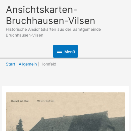
Zum
Ansichtskarten-
Inhalt
Bruchhausen-Vilsen
springen
Historische Ansichtskarten aus der Samtgemeinde
Bruchhausen-Vilsen
Menü
Menü
Start
Allgemein
Homfeld