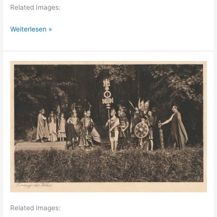
Related Images:
Uepsen
Weiterlesen »
Related Images: