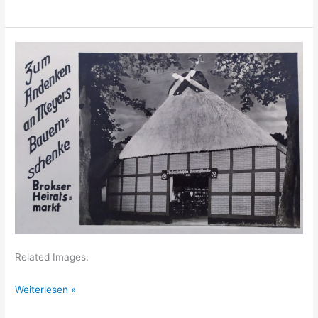
Vilsen
Related Images:
Brokser
Weiterlesen »
Markt