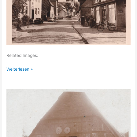
Related Images:
Bruchhausen-
Weiterlesen »
Vilsen
–
Bahnhofstraße