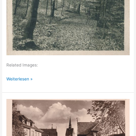
Related Images:
Berxen
Weiterlesen »
(Sanatorium)