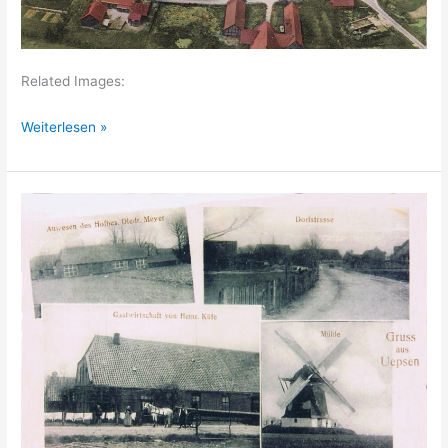
Related Images:
Martfeld
Weiterlesen »